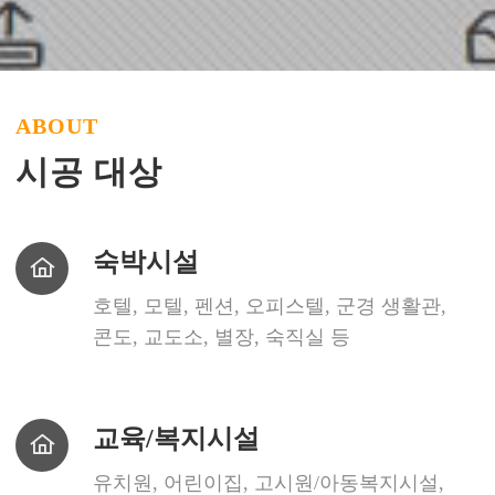
ABOUT
시공 대상
숙
박
시
숙박시설
설
호텔, 모텔, 펜션, 오피스텔, 군경 생활관,
콘도, 교도소, 별장, 숙직실 등
교
육
/
교육/복지시설
복
지
시
설
유치원, 어린이집, 고시원/아동복지시설,