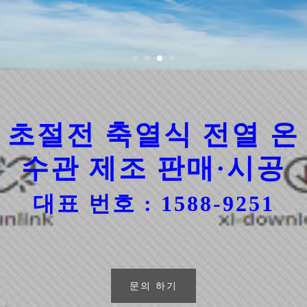
초절전 축열식 전열 온
수관 제조 판매·시공
대표 번호 : 1588-9251
문의 하기