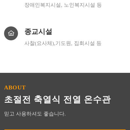
장애인복지시설, 노인복지시설 등
종
교
시
종교시설
설
사찰(요사체),기도원, 집회시설 등
ABOUT
초절전 축열식 전열 온수관
믿고 사용하셔도 좋습니다.